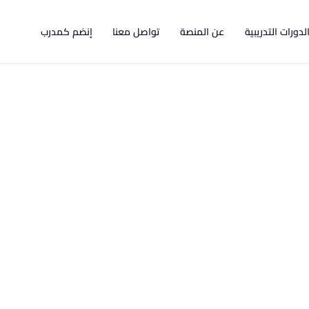
لدورات التدريبية
عن المنصة
تواصل معنا
إنضم كمدرب
عليمية
📚 دورة تصميم وتطوير منصة تعليمية من الصفرمقدمة من شركة D-Index – إحدى الشركات المتخصصة في الحلول
ربط…